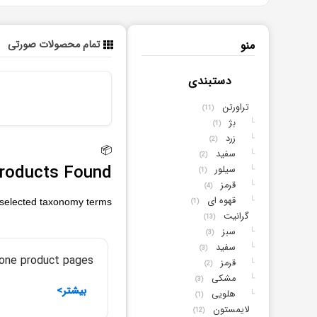
منو
تمام محصولات صورتی
دستبندی
تراورتن
(11)
بژ
└
(1)
زرد
└
(2)
📦
سفید
└
(2)
roducts Found
سیلور
└
(1)
قرمز
└
(4)
قهوه ای
└
selected taxonomy terms.
(1)
گرانیت
(13)
سبز
└
(3)
سفید
└
(3)
one product pages.
قرمز
└
(2)
مشکی
└
(3)
بیشتر>
هلویی
└
(1)
لایمستون
(12)