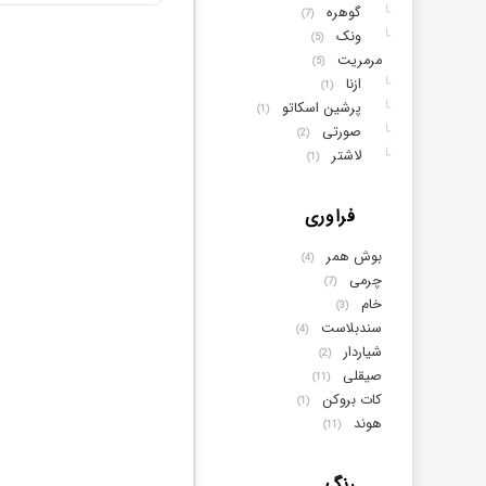
گوهره
└
(7)
ونک
└
(5)
مرمریت
(5)
ازنا
└
(1)
پرشین اسکاتو
└
(1)
صورتی
└
(2)
لاشتر
└
(1)
فراوری
بوش همر
(4)
چرمی
(7)
خام
(3)
سندبلاست
(4)
شیاردار
(2)
صیقلی
(11)
کات بروکن
(1)
هوند
(11)
رنگ