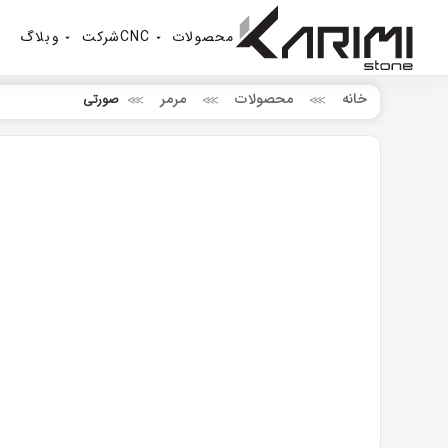
محصولات
CNC
شرکت
وبلاگ
خانه
محصولات
مرمر
صورتی
⋙
⋙
⋙