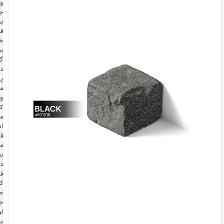
و
جلوه
بصری
قدرتمند
خود،
به‌طور
گسترده
در
پروژه‌های
مدرن
و
کلاسیک
مورد
استفاده
قرار
می‌گیرد؛
به‌ویژه
در
فضاهایی
که
طراحی
جسورانه،
لوکس
یا