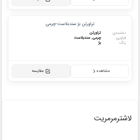
محصولات برتر
تراورتن بژ سندبلاست-چرمی
ی:
تراورتن
:
چرمی, سندبلاست
بژ
مشاهده
مقایسه
رمریت