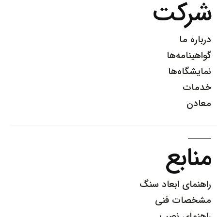
ت
‌ها
‌ها
ع
ابعاد سنگ
 فنی
 نصب