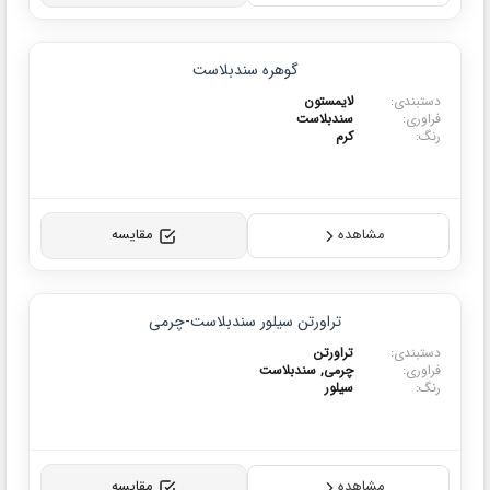
محصولات برتر
گوهره سندبلاست
پرفروش
ی:
لایمستون
:
سندبلاست
کرم
مشاهده
مقایسه
محصولات برتر
تراورتن سیلور سندبلاست-چرمی
ی:
تراورتن
:
چرمی, سندبلاست
سیلور
مشاهده
مقایسه