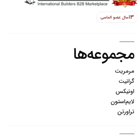
 الماسی
وعه‌ها
ن