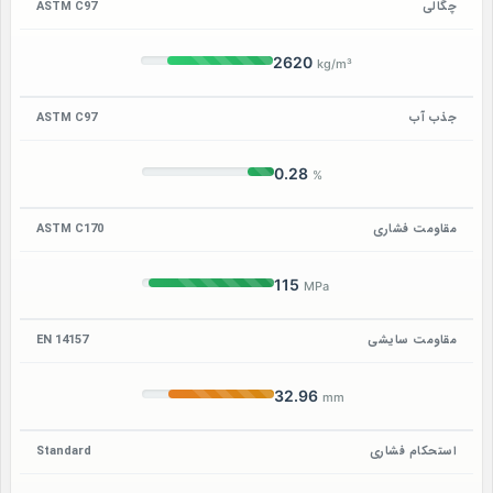
چگالی
ASTM C97
2620
kg/m³
جذب آب
ASTM C97
0.28
%
مقاومت فشاری
ASTM C170
115
MPa
مقاومت سایشی
EN 14157
32.96
mm
استحکام فشاری
Standard