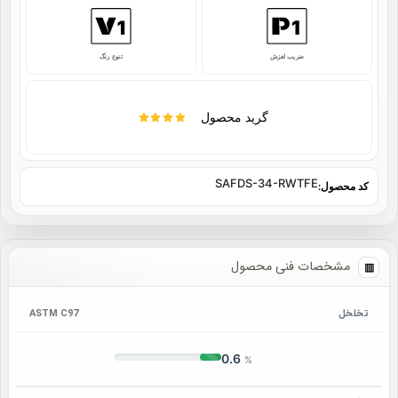
ضریب لغزش
تنوع رنگ
گرید محصول
SAFDS-34-RWTFE
کد محصول:
مشخصات فنی محصول
تخلخل
ASTM C97
0.6
%