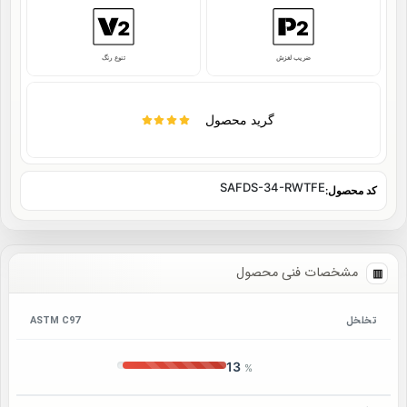
ضریب لغزش
تنوع رنگ
گرید محصول
SAFDS-34-RWTFE
کد محصول:
مشخصات فنی محصول
تخلخل
ASTM C97
13
%