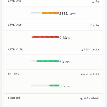
چگالی
ASTM C97
2333
kg/m³
جذب آب
ASTM C97
2.33
%
مقاومت فشاری
ASTM C170
53
MPa
مقاومت سایشی
EN 14157
8.5
mm
استحکام فشاری
Standard