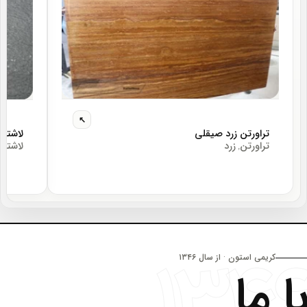
تراورتن زرد صیقلی
لاشتر
تراورتن
زرد
لاشتر
,
,
۱۳۴
کریمی استون · از سال ۱۳۴۶
با ما