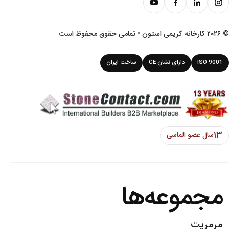
ن • تمامی حقوق محفوظ است
ISO 9001
دارای نشان CE
ساخت ایران
۱۳
سال عضو الماسی
مجموعه‌ها
مرمریت