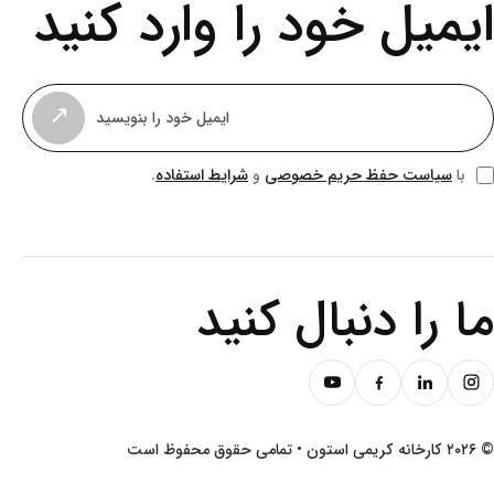
یمیل خود را وارد کنید
↗
سیاست حفظ حریم خصوصی
شرایط استفاده
با
و
.
ا را دنبال کنید
ن • تمامی حقوق محفوظ است