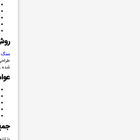
روش
سنگ 
طراحی 
شده و
عوام
جمع
با ان