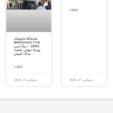
ادامه »
نمایشگاه مارمومک
۲۰۲۵ (Marmomac
2025) – بزرگ‌ترین
رویداد جهانی صنعت
سنگ طبیعی
ادامه »
سپتامبر 27, 2025
سپتامبر 14, 2025