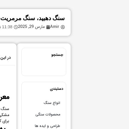
سنگ دهبید، سنگ مرمریت قهو
Amir
مارس 29, 2025
11:38 ق.ظ
جستجو
در این 
دستبندی
معرف
انواع سنگ
سنگ مر
محصولات سنگی
مشکی 
برای ک
طراحی و ایده ها