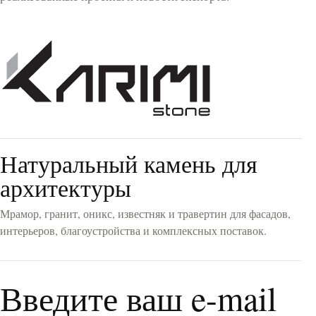
Полированный
(22)
Браширование
(14)
Пескоструйный
(15)
Бучардированный
(5)
Термообработанный
(2)
Колотая поверхность
(1)
Рваный распил
(2)
Ручная ковка
(1)
Рифленый
(4)
Распиленный
(5)
Натуральный камень для
архитектуры
COLORS
Мрамор, гранит, оникс, известняк и травертин для фасадов,
Белый
(15)
интерьеров, благоустройства и комплексных поставок.
Кремовый
(9)
Бежевый
(11)
Коричневый
(2)
Серый
(21)
Введите ваш e-mail
Черный
(7)
Желтый
(4)