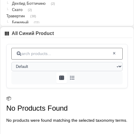
Дехбид Боттичино
└
(2)
Скато
└
(2)
Травертин
(38)
Бежевый
└
(11)
Белый
└
(3)
All Синий Product
Жёлтый
└
(4)
Коричневый
└
(2)
Красный
└
(9)
Кремовый
└
(1)
Серебристый
└
(8)
Красный
└
(9)
Серебристый
└
(8)
Бежевый
└
(12)
Бежевый
└
(12)
Коричневый
└
(2)
Жёлтый
└
📦
(4)
Белый
└
(3)
No Products Found
Известняк
(15)
Ванак
└
(6)
No products were found matching the selected taxonomy terms.
Гохаре
└
(8)
Исламабад
└
(1)