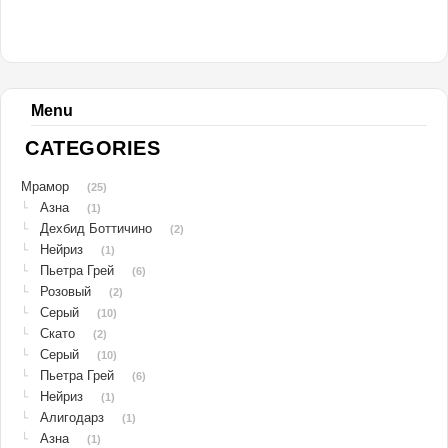
Menu
CATEGORIES
Мрамор
(25)
Азна
└
(1)
Дехбид Боттичино
└
(2)
Нейриз
└
(1)
Пьетра Грей
└
(6)
Розовый
└
(2)
Серый
└
(10)
Скато
└
(2)
Серый
└
(10)
Пьетра Грей
└
(6)
Нейриз
└
(1)
Алигодарз
└
(1)
Азна
└
(1)