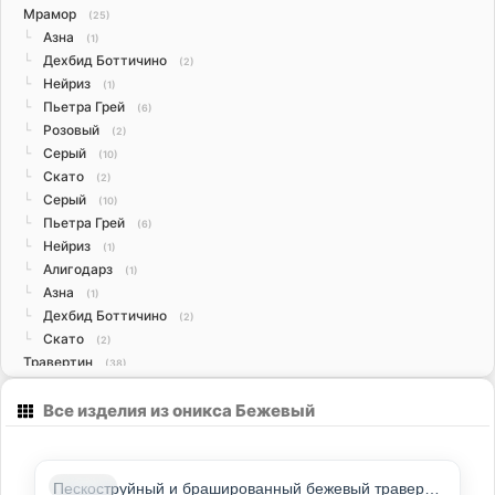
Мрамор
(25)
Азна
└
(1)
Дехбид Боттичино
└
(2)
Нейриз
└
(1)
Пьетра Грей
└
(6)
Розовый
└
(2)
Серый
└
(10)
Скато
└
(2)
Серый
└
(10)
Пьетра Грей
└
(6)
Нейриз
└
(1)
Алигодарз
└
(1)
Азна
└
(1)
Дехбид Боттичино
└
(2)
Скато
└
(2)
Травертин
(38)
Бежевый
└
(11)
Все изделия из оникса Бежевый
Белый
└
(3)
Жёлтый
└
(4)
Коричневый
└
(2)
Красный
└
(9)
ТОП-ПРОДУКТ
Пескоструйный и брашированный бежевый травертин