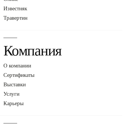
Ландшафтный дизайн
Известняк
Коммерческие и жилые проекты
Столешницы и декоративные элементы
Травертин
Преимущества бежевого натурального
камня
Создаёт гармоничную и спокойную атмосферу
Компания
Высокая гибкость в дизайне
Единая цветовая концепция
Вневременная эстетика
О компании
Практичность и долговечность
Сертификаты
Широкая доступность
Выставки
Бежевый камень в архитектуре 2026 года
Услуги
В 2026 году бежевый натуральный камень отражает
стремление к тёплым и естественным оттенкам. Он
Карьеры
создаёт элегантные и спокойные пространства,
обеспечивая долговечность и эстетическую ценность
архитектурных проектов.