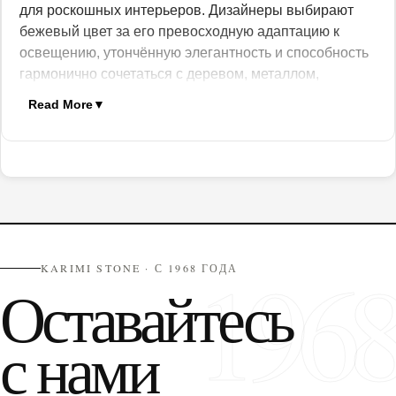
для роскошных интерьеров. Дизайнеры выбирают
бежевый цвет за его превосходную адаптацию к
освещению, утончённую элегантность и способность
гармонично сочетаться с деревом, металлом,
стеклом, фактурными тканями и тёплыми
Read More
▼
акцентными материалами. Бежевый создаёт
ощущение сдержанной роскоши без излишней
выразительности, что делает его идеальным для
фасадов, напольных покрытий, облицовки стен,
лестниц, столешниц и элементов ландшафтного
дизайна.
Постоянная популярность бежевого цвета
196
обусловлена его вневременной эстетикой и полным
KARIMI STONE · С 1968 ГОДА
Оставайтесь
соответствием современным тенденциям природных
нейтральных оттенков, где ключевую роль играют
подлинность материала, тактильность и связь с
с нами
природным геологическим происхождением.
Геологическое происхождение бежевого
натурального камня