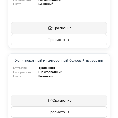
Бежевый
Цвета
Сравнение
Просмотр
ТОП-ПРОДУКТ
Хонингованный и галтовочный бежевый травертин
НОВИНКА
Травертин
Категории
Шлифованный
Поверхность
Бежевый
Цвета
Сравнение
Просмотр