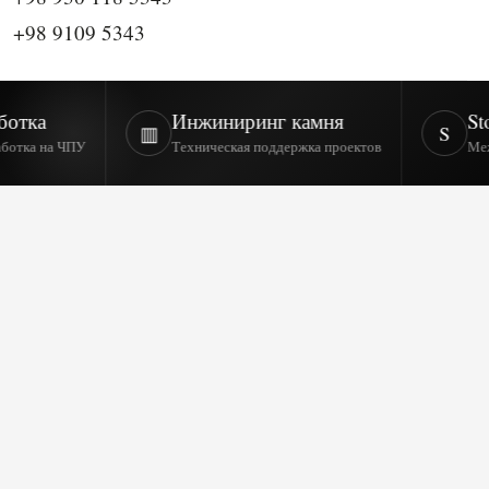
+98 9109 5343
Инжиниринг камня
StoneCon
▥
S
а ЧПУ
Техническая поддержка проектов
Международ