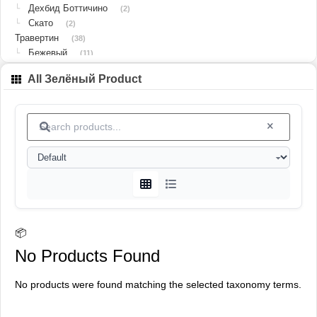
Дехбид Боттичино
└
(2)
Скато
└
(2)
Травертин
(38)
Бежевый
└
(11)
Белый
└
(3)
All Зелёный Product
Жёлтый
└
(4)
Коричневый
└
(2)
Красный
└
(9)
Кремовый
└
(1)
Серебристый
└
(8)
Красный
└
(9)
Серебристый
└
(8)
Бежевый
└
(12)
Бежевый
└
(12)
Коричневый
└
(2)
Жёлтый
└
📦
(4)
Белый
└
(3)
No Products Found
Известняк
(15)
Ванак
└
(6)
No products were found matching the selected taxonomy terms.
Гохаре
└
(8)
Исламабад
└
(1)