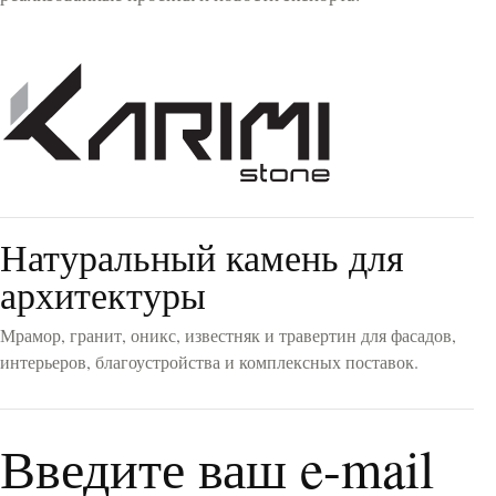
Полированный
(22)
Браширование
(14)
Пескоструйный
(15)
Бучардированный
(5)
Термообработанный
(2)
Колотая поверхность
(1)
Рваный распил
(2)
Ручная ковка
(1)
Рифленый
(4)
Распиленный
(5)
Натуральный камень для
архитектуры
COLORS
Мрамор, гранит, оникс, известняк и травертин для фасадов,
Белый
(15)
интерьеров, благоустройства и комплексных поставок.
Кремовый
(9)
Бежевый
(11)
Коричневый
(2)
Серый
(21)
Введите ваш e-mail
Черный
(7)
Желтый
(4)