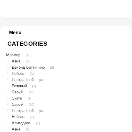
Menu
CATEGORIES
Мрамор
(25)
Азна
└
(1)
Дехбид Боттичино
└
(2)
Нейриз
└
(1)
Пьетра Грей
└
(6)
Розовый
└
(2)
Серый
└
(10)
Скато
└
(2)
Серый
└
(10)
Пьетра Грей
└
(6)
Нейриз
└
(1)
Алигодарз
└
(1)
Азна
└
(1)