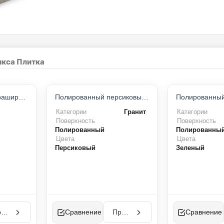
икса Плитка
Пескоструйный и брашированный Pietra Grey
Полированный персиковый гранит
Категории
Гранит
Категории
Поверхность
Поверхность
Полированный
Полированны
Цвета
Цвета
Персиковый
Зеленый
Просмотр
Сравнение
Просмотр
Сравнение