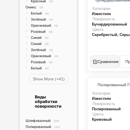
Бучардированный
Красный
└
(4)
Оникс
(0)
Категории
Белый
└
Известняк
(0)
Поверхность
Зелёный
└
(0)
Бучардированный
Оранжевый
└
(0)
Цвета
Розовый
└
(0)
Серебристый, Серы
Синий
└
(0)
Синий
└
(0)
Зелёный
└
(0)
Оранжевый
└
(0)
Сравнение
Розовый
└
(2)
Белый
└
(0)
Show More (+41)
ТО
Полированный Г
Х
Категории
Виды
Известняк
обработки
Поверхность
поверхности
Полированный
Цвета
Кремовый
Шлифованный
(26)
Полированный
(22)