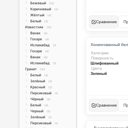
Бежевый
└
(12)
Коричневый
└
(2)
Жёлтый
└
(4)
Белый
└
Сравнение
(3)
Известняк
(15)
Ванак
└
(6)
Гохаре
└
(8)
Исламабад
└
(1)
Гохаре
└
(8)
Категории
Ванак
└
(6)
Поверхность
Исламабад
└
Шлифованный
(1)
Цвета
Гранит
(15)
Зеленый
Белый
└
(4)
Зелёный
└
(3)
Красный
└
(2)
Персиковый
└
(1)
Чёрный
└
(4)
Белый
Сравнение
└
(4)
Черный
└
(5)
Зелёный
└
(1)
Персиковый
└
(1)