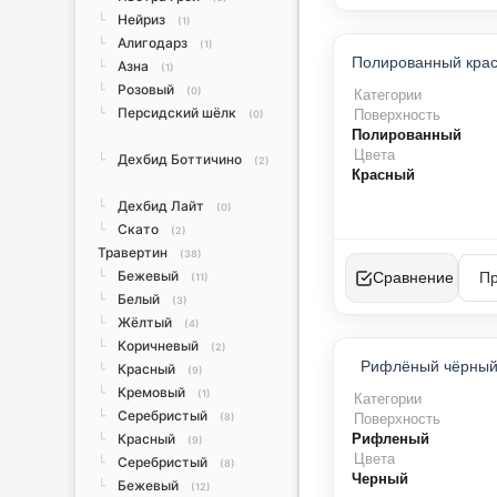
Нейриз
└
(1)
Алигодарз
└
(1)
Азна
└
(1)
Розовый
└
(0)
Категории
Персидский шёлк
└
Поверхность
(0)
Полированный
Цвета
Дехбид Боттичино
└
(2)
Красный
Дехбид Лайт
└
(0)
Скато
└
(2)
Травертин
(38)
Бежевый
└
Сравнение
(11)
Белый
└
(3)
Жёлтый
└
(4)
Коричневый
└
(2)
Рифлёный чёрный
Красный
└
(9)
Кремовый
└
(1)
Категории
Серебристый
└
(8)
Поверхность
Красный
Рифленый
└
(9)
Цвета
Серебристый
└
(8)
Черный
Бежевый
└
(12)