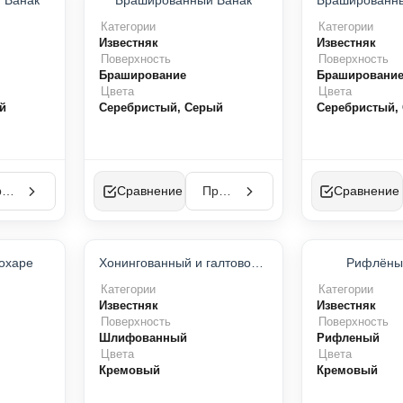
 Ванак
Брашированный Ванак
Категории
Категории
Известняк
Известняк
Поверхность
Поверхность
Браширование
Брашировани
Цвета
Цвета
й
Серебристый, Серый
Серебристый,
Просмотр
Сравнение
Просмотр
Сравнение
П-ПРОДУКТ
ХИТ ПРОДАЖ
охаре
Хонингованный и галтовочный Гохаре
Рифлёны
ИТ ПРОДАЖ
Категории
Категории
Известняк
Известняк
Поверхность
Поверхность
Шлифованный
Рифленый
Цвета
Цвета
Кремовый
Кремовый