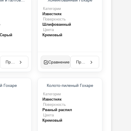
Брашированный и галтовочный Ванак
Хонингованный Гохаре
ХИТ ПРОДАЖ
НОВИНКА
Категории
Известняк
Поверхность
е
Шлифованный
Цвета
 Серый
Кремовый
Просмотр
Сравнение
Просмотр
НОВИНКА
НОВИНКА
й Гохаре
Колото-пиленый Гохаре
Категории
Известняк
Поверхность
Рваный распил
Цвета
Кремовый