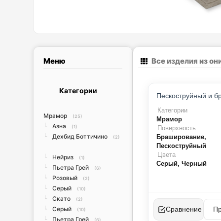
Меню
Все изделия из он
Категории
Категории
Мрамор
(25)
Мрамор
Азна
└
(1)
Поверхность
Дехбид Боттичино
└
Браширование,
(2)
Пескоструйный
Цвета
Нейриз
└
(1)
Серый, Черный
Пьетра Грей
└
(6)
Розовый
└
(2)
Серый
└
(10)
Скато
└
(2)
Серый
Сравнение
└
(10)
Пьетра Грей
└
(6)