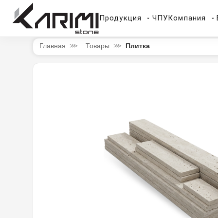
Продукция
ЧПУ
Компания
Плитка
Главная
Товары
⋙
⋙