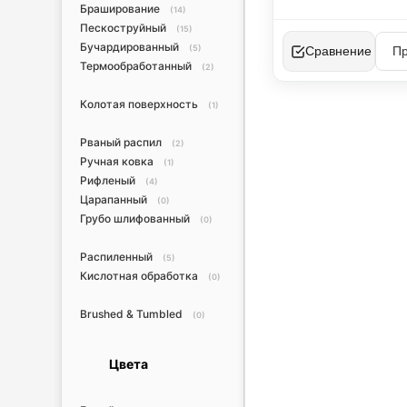
Браширование
(14)
Пескоструйный
(15)
Бучардированный
(5)
Сравнение
Термообработанный
(2)
Колотая поверхность
(1)
Рваный распил
(2)
Ручная ковка
(1)
Рифленый
(4)
Царапанный
(0)
Грубо шлифованный
(0)
Распиленный
(5)
Кислотная обработка
(0)
Brushed & Tumbled
(0)
Цвета