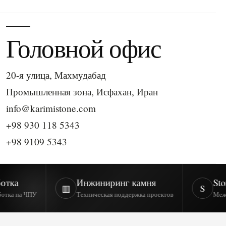
Головной офис
20-я улица, Махмудабад
Промышленная зона, Исфахан, Иран
info@karimistone.com
+98 930 118 5343
+98 9109 5343
а
Инжиниринг камня
StoneC
▥
S
 на ЧПУ
Техническая поддержка проектов
Междунар