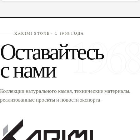
Бучардированный
(5)
Термообработанный
(2)
Колотая поверхность
(1)
Рваный распил
(2)
196
Ручная ковка
(1)
KARIMI STONE · С 1968 ГОДА
Рифленый
(4)
Оставайтесь
Царапанный
(0)
Грубо шлифованный
(0)
с нами
Распиленный
(5)
Кислотная обработка
(0)
Brushed & Tumbled
(0)
Цвета
Коллекции натурального камня, технические материалы,
реализованные проекты и новости экспорта.
Белый
(15)
Кремовый
(9)
Бежевый
(11)
Коричневый
(2)
Серый
(21)
Черный
(7)