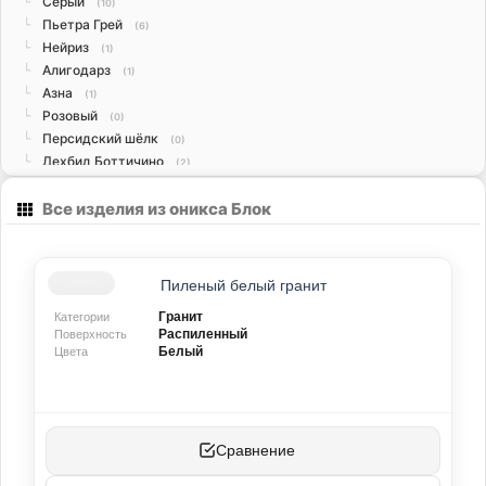
Серый
└
(10)
Пьетра Грей
└
(6)
Нейриз
└
(1)
Алигодарз
└
(1)
Азна
└
(1)
Розовый
└
(0)
Персидский шёлк
└
(0)
Дехбид Боттичино
└
(2)
Дехбид Лайт
└
(0)
Все изделия из оникса Блок
Скато
└
(2)
Травертин
(38)
Бежевый
└
(11)
Белый
└
(3)
Пиленый белый гранит
Жёлтый
└
(4)
Гранит
Категории
Коричневый
└
(2)
Распиленный
Поверхность
Красный
└
(9)
Белый
Цвета
Кремовый
└
(1)
Серебристый
└
(8)
Красный
└
(9)
Серебристый
└
(8)
Сравнение
Бежевый
└
(12)
Бежевый
└
(12)