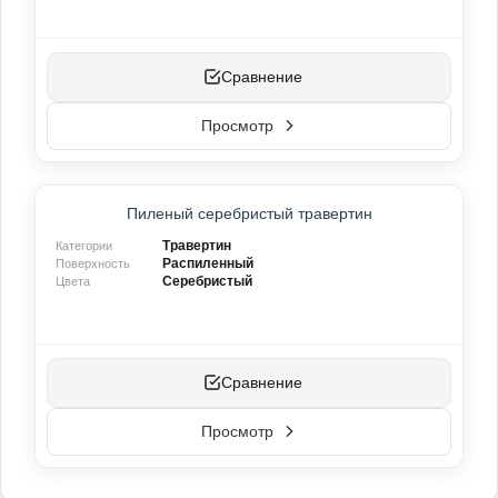
Оникс
(0)
Белый
└
(0)
Зелёный
└
(0)
Сравнение
Оранжевый
└
(0)
Розовый
└
(0)
Просмотр
Синий
└
(0)
Синий
└
(0)
Зелёный
└
(0)
Оранжевый
└
(0)
ТОП-ПРОДУКТ
Пиленый серебристый травертин
Розовый
└
(2)
Белый
└
(0)
Травертин
Категории
Распиленный
Поверхность
Серебристый
Цвета
Show More (+41)
Виды обработки поверхности
Сравнение
Шлифованный
(26)
Просмотр
Полированный
(22)
Браширование
(14)
Пескоструйный
(15)