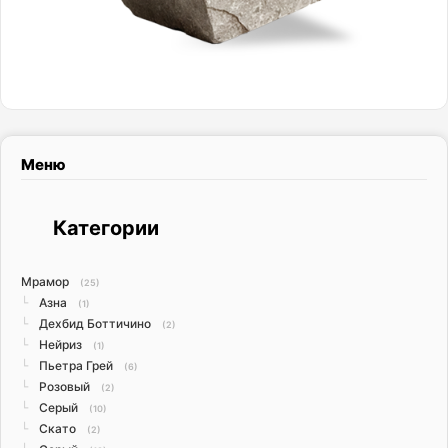
Меню
Категории
Мрамор
(25)
Азна
└
(1)
Дехбид Боттичино
└
(2)
Нейриз
└
(1)
Пьетра Грей
└
(6)
Розовый
└
(2)
Серый
└
(10)
Скато
└
(2)