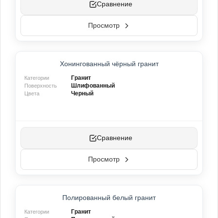
Черный
(7)
Сравнение
Желтый
(4)
Красный
(11)
Просмотр
Серебристый
(13)
Зеленый
(3)
Синий
(0)
Персиковый
ТОП-ПРОДУКТ
(3)
Хонингованный чёрный гранит
ХИТ ПРОДАЖ
Серебристо-коричневый
(0)
Гранит
Категории
Шлифованный
Поверхность
Черный
Цвета
Сравнение
Просмотр
Полированный белый гранит
Гранит
Категории