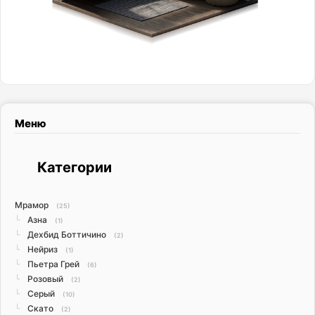
Меню
Категории
Мрамор
(25)
Азна
└
(1)
Дехбид Боттичино
└
(2)
Нейриз
└
(1)
Пьетра Грей
└
(6)
Розовый
└
(2)
Серый
└
(10)
Скато
└
(2)