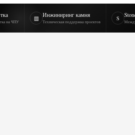
Инжиниринг камня
StoneContact
▥
S
Техническая поддержка проектов
Международная 