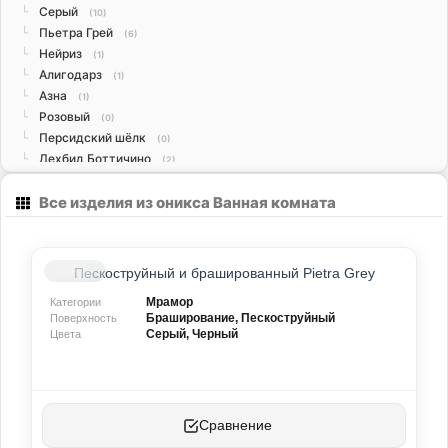
Серый
└
(10)
Пьетра Грей
└
(6)
Нейриз
└
(1)
Алигодарз
└
(1)
Азна
└
(1)
Розовый
└
(0)
Персидский шёлк
└
(0)
Дехбид Боттичино
└
(2)
Дехбид Лайт
└
(0)
Все изделия из оникса Ванная комната
Скато
└
(2)
Травертин
(38)
Бежевый
└
(11)
Белый
└
(3)
Пескоструйный и брашированный Pietra Grey
Жёлтый
└
(4)
Мрамор
Категории
Коричневый
└
(2)
Браширование, Пескоструйный
Поверхность
Красный
└
(9)
Серый, Черный
Цвета
Кремовый
└
(1)
Серебристый
└
(8)
Красный
└
(9)
Серебристый
└
(8)
Сравнение
Бежевый
└
(12)