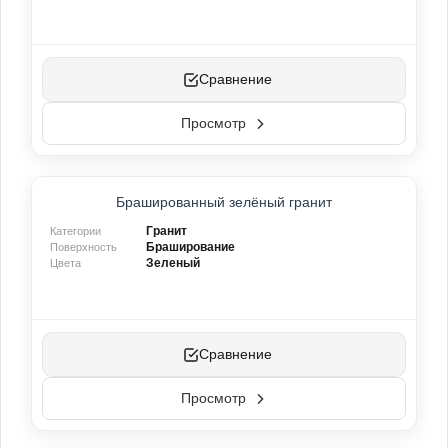
Оникс
(0)
Белый
└
(0)
Зелёный
└
(0)
Сравнение
Оранжевый
└
(0)
Розовый
└
(0)
Просмотр
Синий
└
(0)
Синий
└
(0)
Зелёный
└
(0)
Оранжевый
└
(0)
ХИТ ПРОДАЖ
Брашированный зелёный гранит
Розовый
└
(2)
Белый
└
(0)
Гранит
Категории
Браширование
Поверхность
Зеленый
Цвета
Show More (+41)
Виды обработки поверхности
Сравнение
Шлифованный
(26)
Просмотр
Полированный
(22)
Браширование
(14)