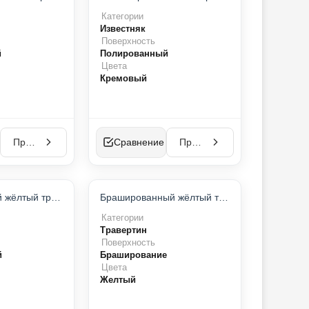
НОВИНКА
Категории
Известняк
Поверхность
й
Полированный
Цвета
Кремовый
Просмотр
Сравнение
Просмотр
Полированный жёлтый травертин
Брашированный жёлтый травертин
Категории
Травертин
Поверхность
й
Браширование
Цвета
Желтый