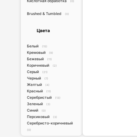
Кислотная обработка
(0)
Brushed & Tumbled
(0)
Цвета
Белый
(15)
Кремовый
(9)
Бежевый
(11)
Коричневый
(2)
Серый
(21)
Черный
(7)
Желтый
(4)
Красный
(11)
Серебристый
(13)
Зеленый
(3)
Синий
(0)
Персиковый
(3)
Серебристо-коричневый
(0)