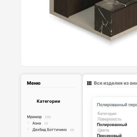
Меню
Все изделия из о
Категории
Категории
Мрамор
(25)
Поверхность
Азна
└
(1)
Полированный
Дехбид Боттичино
└
Цвета
(2)
Персиковый