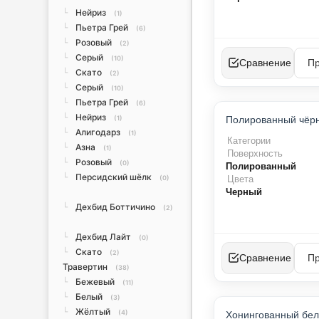
Нейриз
└
(1)
Пьетра Грей
└
(6)
Розовый
└
(2)
Серый
└
(10)
Сравнение
Скато
└
(2)
Серый
└
(10)
Пьетра Грей
└
(6)
ТО
Нейриз
└
(1)
Х
Алигодарз
└
(1)
Категории
Азна
└
(1)
Поверхность
Розовый
└
(0)
Полированный
Персидский шёлк
└
Цвета
(0)
Черный
Дехбид Боттичино
└
(2)
Дехбид Лайт
└
(0)
Скато
└
(2)
Сравнение
Травертин
(38)
Бежевый
└
(11)
Белый
└
(3)
Жёлтый
└
(4)