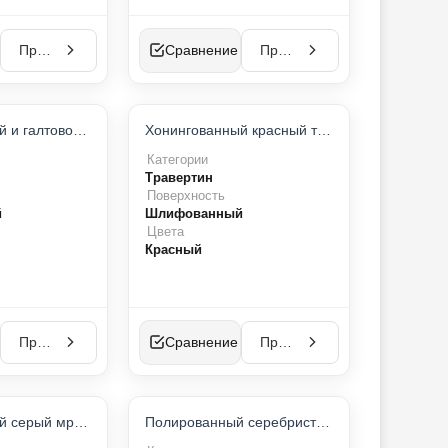
Просмотр
Сравнение
Просмотр
ХИТ ПРОДАЖ
Хонингованный и галтовочный красный травертин
Хонингованный красный травертин
Категории
Травертин
Поверхность
й
Шлифованный
Цвета
Красный
Просмотр
Сравнение
Просмотр
ТОП-ПРОДУКТ
Хонингованный серый мрамор
Полированный серебристый травертин
ХИТ ПРОДАЖ