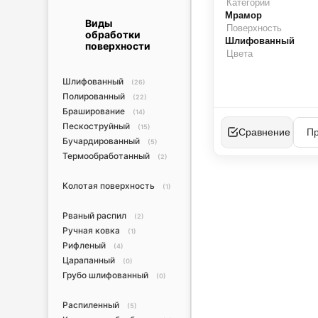
Категории
Мрамор
Виды
Поверхность
обработки
Шлифованный
поверхности
Цвета
Шлифованный
(26)
Полированный
(22)
Браширование
(14)
Пескоструйный
(15)
Сравнение
Бучардированный
(5)
Термообработанный
(2)
Колотая поверхность
(1)
Рваный распил
(2)
Ручная ковка
(1)
Рифленый
(4)
Царапанный
(0)
Грубо шлифованный
(0)
Распиленный
(5)