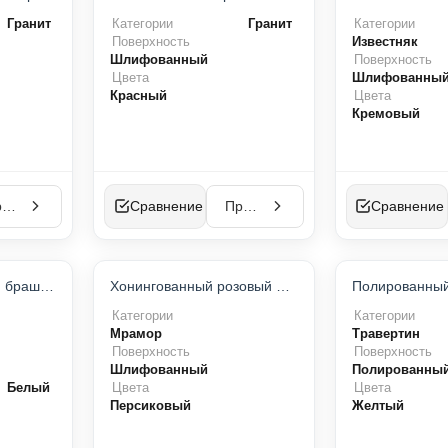
Гранит
Категории
Гранит
Категории
Поверхность
Известняк
Шлифованный
Поверхность
Цвета
Шлифованны
Красный
Цвета
Кремовый
Просмотр
Сравнение
Просмотр
Сравнение
НОВИНКА
НОВИНКА
Бучардированный и брашированный Скато
Хонингованный розовый мрамор
Категории
Категории
Мрамор
Травертин
Поверхность
Поверхность
Шлифованный
Полированны
Белый
Цвета
Цвета
Персиковый
Желтый