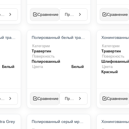
Просмотр
Сравнение
Просмотр
Сравнение
П-ПРОДУКТ
ТОП-ПРОДУКТ
Полированный белый травертин
Полированный белый травертин
ИТ ПРОДАЖ
ХИТ ПРОДАЖ
Категории
Категории
Травертин
Травертин
Поверхность
Поверхность
Полированный
Шлифованны
Белый
Цвета
Белый
Цвета
Красный
Просмотр
Сравнение
Просмотр
Сравнение
П-ПРОДУКТ
ТОП-ПРОДУКТ
tra Grey
Полированный серый мрамор
ИТ ПРОДАЖ
НОВИНКА