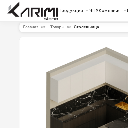
Продукция
ЧПУ
Компания
Столешница
Главная
Товары
⋙
⋙