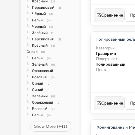
Красный
└
(2)
Персиковый
└
(1)
Чёрный
└
(4)
Сравнение
Белый
└
(4)
Черный
└
(5)
Зелёный
└
(1)
ТО
Персиковый
└
(1)
Х
Красный
└
(4)
Категории
Оникс
(0)
Травертин
Белый
└
Поверхность
(0)
Полированный
Зелёный
└
(0)
Цвета
Оранжевый
└
(0)
Розовый
└
(0)
Синий
└
(0)
Синий
└
(0)
Зелёный
└
(0)
Оранжевый
└
Сравнение
(0)
Розовый
└
(2)
Белый
└
(0)
ТО
Show More (+41)
Хонингованный Pie
Х