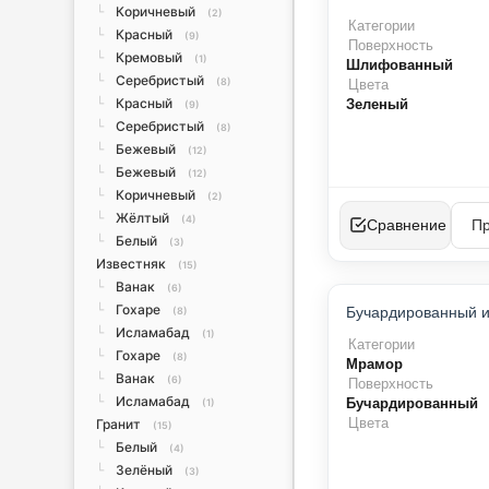
Коричневый
└
(2)
Категории
Красный
└
(9)
Поверхность
Кремовый
└
(1)
Шлифованный
Серебристый
└
(8)
Цвета
Красный
Зеленый
└
(9)
Серебристый
└
(8)
Бежевый
└
(12)
Бежевый
└
(12)
Коричневый
└
(2)
Жёлтый
└
(4)
Сравнение
Белый
└
(3)
Известняк
(15)
Ванак
└
(6)
Гохаре
└
(8)
Исламабад
└
(1)
Категории
Гохаре
└
(8)
Мрамор
Ванак
└
(6)
Поверхность
Исламабад
└
Бучардированный
(1)
Цвета
Гранит
(15)
Белый
└
(4)
Зелёный
└
(3)