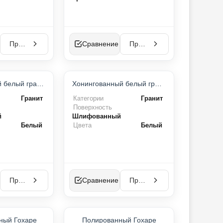
Просмотр
Сравнение
Просмотр
Полированный белый гранит
Хонингованный белый гранит
Гранит
Категории
Гранит
Поверхность
й
Шлифованный
Белый
Цвета
Белый
Просмотр
Сравнение
Просмотр
ТОП-ПРОДУКТ
ТОП-ПРОДУКТ
ный Гохаре
Полированный Гохаре
ХИТ ПРОДАЖ
ХИТ ПРОДАЖ