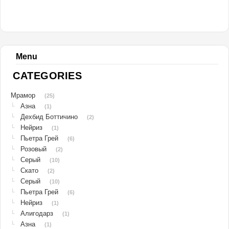
Menu
CATEGORIES
Мрамор
(25)
Азна
└
(1)
Дехбид Боттичино
└
(2)
Нейриз
└
(1)
Пьетра Грей
└
(6)
Розовый
└
(2)
Серый
└
(10)
Скато
└
(2)
Серый
└
(10)
Пьетра Грей
└
(6)
Нейриз
└
(1)
Алигодарз
└
(1)
Азна
└
(1)