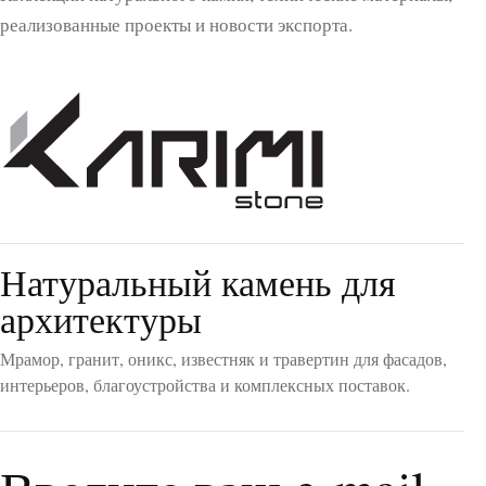
Красный
(11)
реализованные проекты и новости экспорта.
Серебристый
(13)
Зеленый
(3)
Персиковый
(3)
Натуральный камень для
архитектуры
Мрамор, гранит, оникс, известняк и травертин для фасадов,
интерьеров, благоустройства и комплексных поставок.