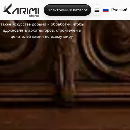
English
Русский
Электронный каталог
فارسی
В нашем блоге мы делимся аналитикой о
натуральном камне, тенденциях дизайна, а
также искусстве добычи и обработки, чтобы
вдохновлять архитекторов, строителей и
ценителей камня по всему миру.