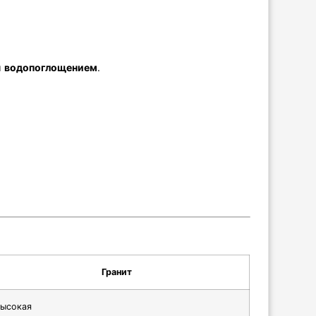
м
водопоглощением
.
Гранит
ысокая