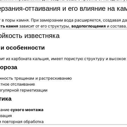
рзания-оттаивания и его влияние на ка
т в поры камня. При замерзании вода расширяется, создавая д
ть камня
зависит от его структуры,
водопоглощения
и состава
йкость известняка
 и особенности
ит из карбоната кальция, имеет пористую структуру и высоко
ороза
нность трещинам и растрескиванию
тное отслаивание
егулярной герметизации
тика
вание
сухого монтажа
изация
 повторная обработка