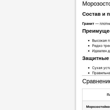
Морозосто
Состав и 
Гранит
— плотны
Преимущес
Высокая п
Редко тре
Идеален д
Защитные
Сухая уст
Правильна
Сравнение
П
Морозостойко