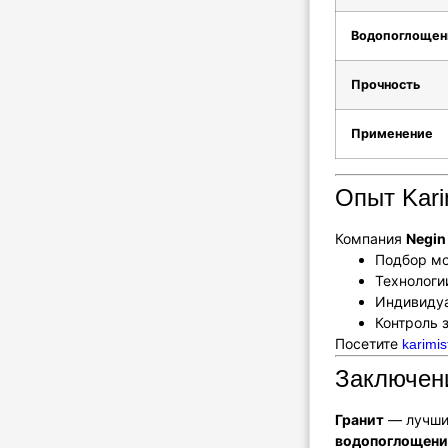
Водопоглощен
Прочность
Применение
Опыт Kari
Компания
Negin
Подбор мо
Технолог
Индивиду
Контроль 
Посетите
karimi
Заключени
Гранит
— лучший
водопоглощен