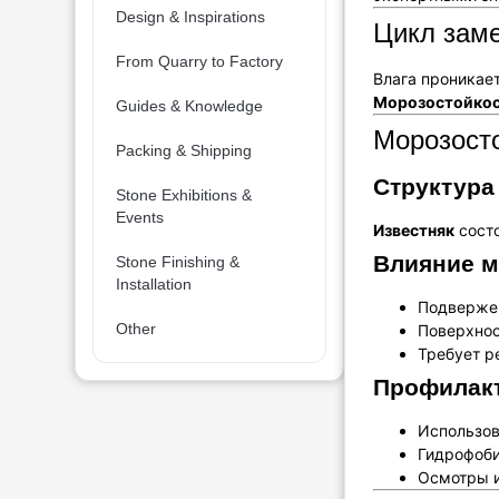
Design & Inspirations
Цикл заме
From Quarry to Factory
Влага проникае
Морозостойкос
Guides & Knowledge
Морозосто
Packing & Shipping
Структура
Stone Exhibitions &
Events
Известняк
состо
Влияние м
Stone Finishing &
Installation
Подверже
Other
Поверхнос
Требует р
Профилак
Использо
Гидрофоб
Осмотры и