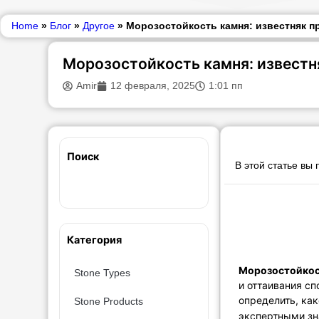
Home
»
Блог
»
Другое
»
Морозостойкость камня: известняк п
Морозостойкость камня: известн
Amir
12 февраля, 2025
1:01 пп
Поиск
В этой статье вы
Категория
Морозостойкос
Stone Types
и оттаивания с
определить, ка
Stone Products
экспертными зн