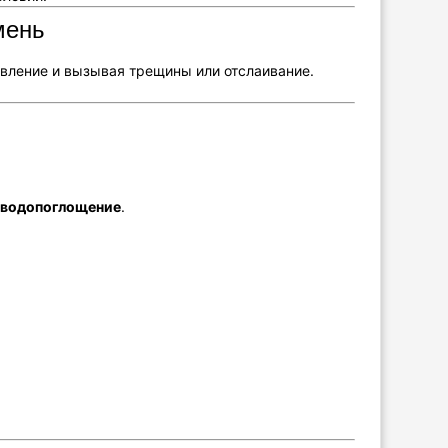
мень
авление и вызывая трещины или отслаивание.
.
е
водопоглощение
.