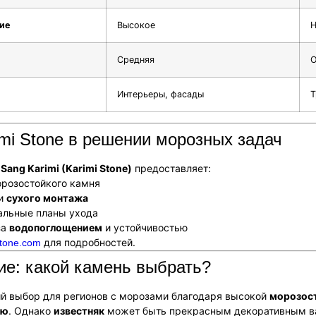
ие
Высокое
Н
Средняя
О
Интерьеры, фасады
Т
mi Stone в решении морозных задач
 Sang Karimi (Karimi Stone)
предоставляет:
розостойкого камня
ии
сухого монтажа
альные планы ухода
за
водопоглощением
и устойчивостью
для подробностей.
stone.com
е: какой камень выбрать?
 выбор для регионов с морозами благодаря высокой
морозос
ию
. Однако
известняк
может быть прекрасным декоративным вар