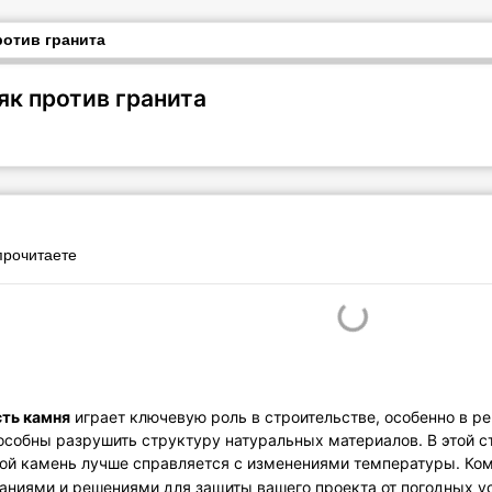
ротив гранита
як против гранита
 прочитаете
ть камня
играет ключевую роль в строительстве, особенно в р
пособны разрушить структуру натуральных материалов. В этой 
кой камень лучше справляется с изменениями температуры. Ко
аниями и решениями для защиты вашего проекта от погодных у