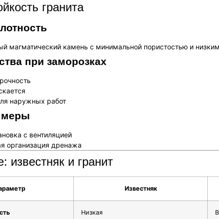
йкость гранита
плотность
й магматический камень с минимальной пористостью и низки
тва при заморозках
рочность
скается
ля наружных работ
 меры
ановка с вентиляцией
я организация дренажа
: известняк и гранит
араметр
Известняк
сть
Низкая
В