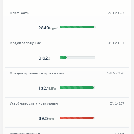
Плотность
ASTM C97
2840
kg/m³
Водопоглощение
ASTM C97
0.62
%
Предел прочности при сжатии
ASTM C170
132.1
MPa
Устойчивость к истиранию
EN 14157
39.5
mm
Морозостойкость
Стандарт