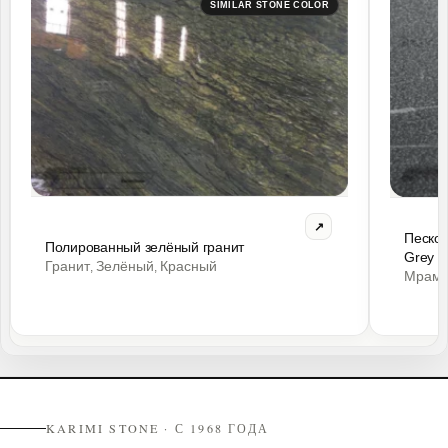
SIMILAR STONE COLOR
Пескос
Полированный зелёный гранит
Grey
Гранит
Зелёный
Красный
,
,
Мрам
KARIMI STONE · С 1968 ГОДА