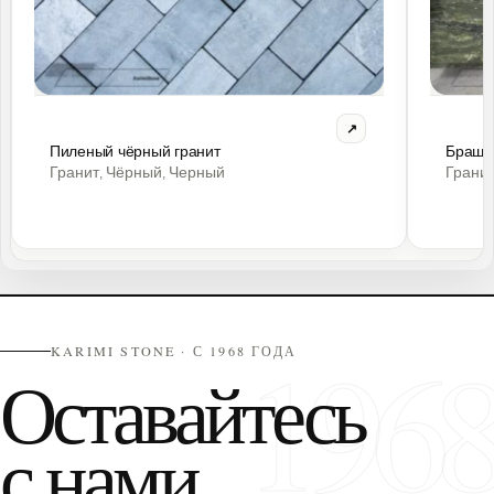
Пиленый чёрный гранит
Браши
Гранит
Чёрный
Черный
Грани
,
,
196
KARIMI STONE · С 1968 ГОДА
Оставайтесь
с нами