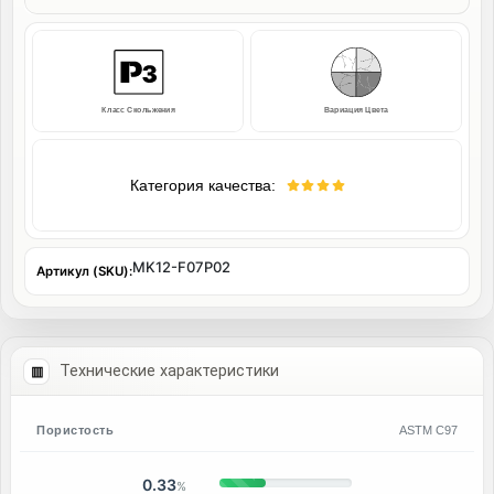
Класс Скольжения
Вариация Цвета
Категория качества:
MK12-F07P02
Артикул (SKU):
Технические характеристики
Пористость
ASTM C97
0.33
%