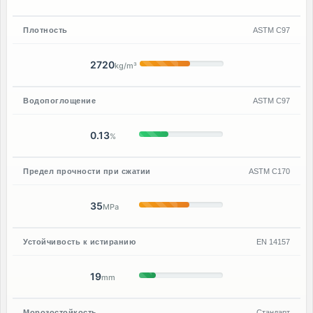
Плотность
ASTM C97
2720
kg/m³
Водопоглощение
ASTM C97
0.13
%
Предел прочности при сжатии
ASTM C170
35
MPa
Устойчивость к истиранию
EN 14157
19
mm
Морозостойкость
Стандарт