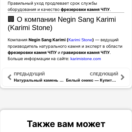
Правильный уход продлевает срок службы
оборудования и качество
фрезеровки камня ЧПУ
.
🏢 О компании Negin Sang Karimi
(Karimi Stone)
Компания
Negin Sang Karimi (
)
— ведущий
Karimi Stone
производитель натурального камня и эксперт в области
фрезеровки камня ЧПУ
и
гравировки камня ЧПУ
.
Больше информации на сайте:
karimistone.com
ПРЕДЫДУЩИЙ
СЛЕДУЮЩИЙ
Натуральный камень для столешниц — Как выбрать столешницу из камня и ухаживать за ней
Белый оникс — Купить белый оникс и применение белого оникса в интерьере
Также вам может