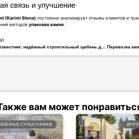
ая связь и улучшение
mi (Karimi Stone)
постоянно анализирует отзывы клиентов и тр
ания методов
упаковки камня
.
ИЙ
Дроблёный известняк: надёжный строительный щебень для дренажа и дорог
Также вам может понравитьс
ПОЛЕЗНЫЕ СТАТЬИ О КАМНЕ
ДРУГО