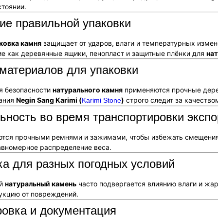
стоянии.
ие правильной упаковки
ковка камня
защищает от ударов, влаги и температурных измен
ие как деревянные ящики, пенопласт и защитные плёнки для
на
материалов для упаковки
я безопасности
натурального камня
применяются прочные дере
пания
Negin Sang Karimi (
)
строго следит за качество
Karimi Stone
ьность во время транспортировки экспо
тся прочными ремнями и зажимами, чтобы избежать смещени
авномерное распределение веса.
а для разных погодных условий
ый
натуральный камень
часто подвергается влиянию влаги и жа
кцию от повреждений.
ровка и документация