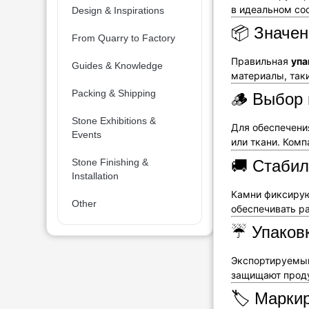
в идеальном со
Design & Inspirations
📦 Значен
From Quarry to Factory
Правильная
упа
Guides & Knowledge
материалы, так
Packing & Shipping
🪵 Выбор 
Stone Exhibitions &
Для обеспечени
Events
или ткани. Ком
🚚 Стабил
Stone Finishing &
Installation
Камни фиксирую
Other
обеспечивать р
☔ Упаковк
Экспортируем
защищают проду
🏷️ Марки