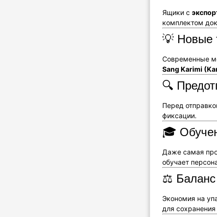
Ящики с
экспор
комплектом док
💡 Новые 
Современные ме
Sang Karimi (Ka
🔍 Предот
Перед отправко
фиксации.
🎓 Обуче
Даже самая про
обучает персон
⚖️ Баланс
Экономия на уп
для сохранения