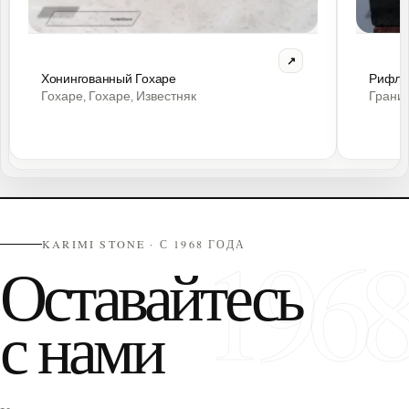
Хонингованный Гохаре
Рифлё
Гохаре
Гохаре
Известняк
Грани
,
,
196
KARIMI STONE · С 1968 ГОДА
Оставайтесь
с нами