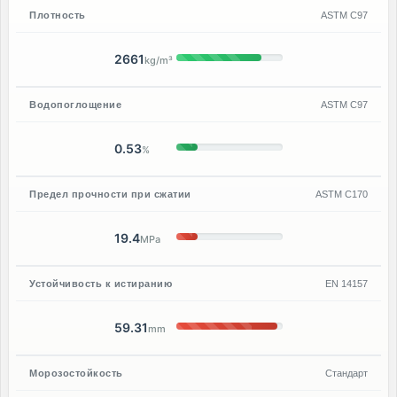
Плотность
ASTM C97
2661
kg/m³
Водопоглощение
ASTM C97
0.53
%
Предел прочности при сжатии
ASTM C170
19.4
MPa
Устойчивость к истиранию
EN 14157
59.31
mm
Морозостойкость
Стандарт