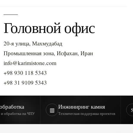
Головной офис
20-я улица, Махмудабад
Промышленная зона, Исфахан, Иран
info@karimistone.com
+98 930 118 5343
+98 31 9109 5343
отка
Инжиниринг камня
Sto
▥
S
отка на ЧПУ
Техническая поддержка проектов
Межд